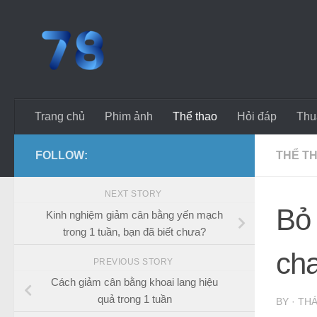
Skip to content
Trang chủ
Phim ảnh
Thể thao
Hỏi đáp
Thuâ
FOLLOW:
THỂ T
NEXT STORY
Bỏ 
Kinh nghiệm giảm cân bằng yến mạch
trong 1 tuần, bạn đã biết chưa?
cha
PREVIOUS STORY
Cách giảm cân bằng khoai lang hiệu
quả trong 1 tuần
BY
·
THÁ