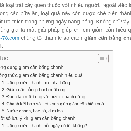
à loại trái cây quen thuộc với nhiều người. Ngoài việc l
trong các bữa ăn, loại quả này còn được chế biến thà
át ưa thích trong những ngày nắng nóng. Không chỉ vậy,
ùng gia là một giải pháp giúp chị em giảm cân hiệu q
o-78.com
chúng tôi tham khảo cách
giảm cân bằng ch
é.
lục
Công dụng giảm cân bằng chanh
Công thức giảm cân bằng chanh hiệu quả
1. Uống nước chanh tươi pha loãng
2. Giảm cân bằng chanh mật ong
3. Đánh tan mỡ bụng với nước chanh gừng
4. Chanh kết hợp với trà xanh giúp giảm cân hiệu quả
5. Nước chanh, bạc hà, dưa leo
 Một số lưu ý khi giảm cân bằng chanh
1. Uống nước chanh mỗi ngày có tốt không?