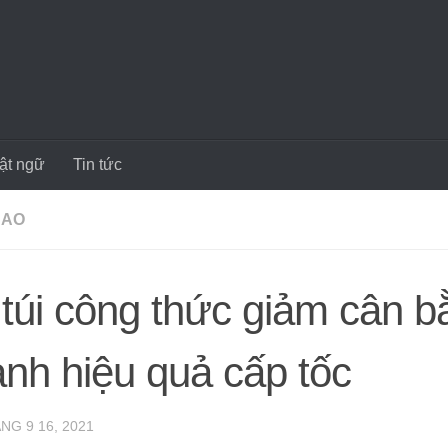
̣t ngữ
Tin tức
HAO
túi công thức giảm cân b
nh hiệu quả cấp tốc
NG 9 16, 2021