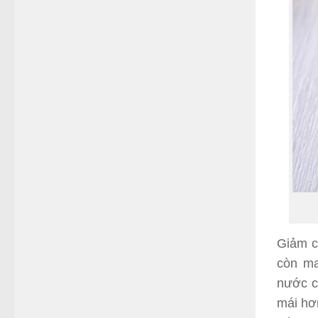
Giảm c
còn ma
nước c
mái hơ