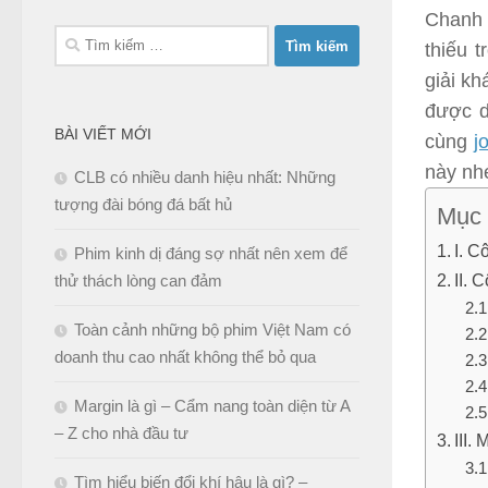
Chanh l
Tìm
thiếu 
kiếm
giải kh
cho:
được d
BÀI VIẾT MỚI
cùng
j
này nh
CLB có nhiều danh hiệu nhất: Những
tượng đài bóng đá bất hủ
Mục 
I. 
Phim kinh dị đáng sợ nhất nên xem để
II. 
thử thách lòng can đảm
Toàn cảnh những bộ phim Việt Nam có
doanh thu cao nhất không thể bỏ qua
Margin là gì – Cẩm nang toàn diện từ A
– Z cho nhà đầu tư
III.
Tìm hiểu biến đổi khí hậu là gì? –