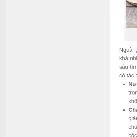
Ngoài
khá nhi
sâu tì
có tác 
Nư
tro
khô
Ch
giả
chú
cốc