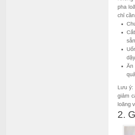
pha lo
chỉ cầ
Chu
Cắt
sẵn
Uốn
dậy
Ăn 
quả
Lưu ý:
giảm c
loãng 
2. 