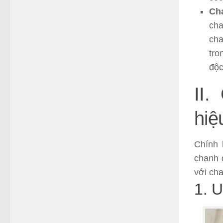
Cha
cha
cha
tro
độc
II
hiệ
Chính 
chanh 
với ch
1. 