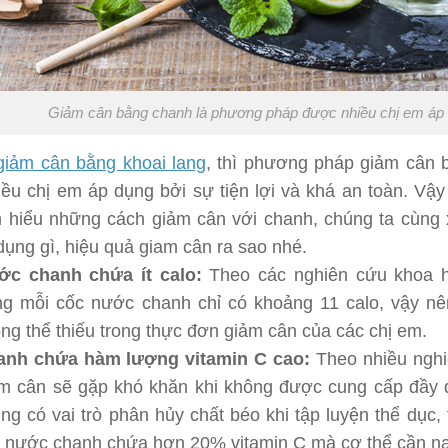
Giảm cân bằng chanh là phương pháp được nhiều chị em áp
giảm cân bằng khoai lang
, thì phương pháp giảm cân
ều chị em áp dụng bởi sự tiện lợi và khá an toàn. Vậy 
m hiểu những cách giảm cân với chanh, chúng ta cùng 
dụng gì, hiệu quả giam cân ra sao nhé.
ớc chanh chứa ít calo:
Theo các nghiên cứu khoa h
ng mỗi cốc nước chanh chỉ có khoảng 11 calo, vậy nên
ng thể thiếu trong thực đơn giảm cân của các chị em.
anh chứa hàm lượng vitamin C cao:
Theo nhiều nghiê
m cân sẽ gặp khó khăn khi không được cung cấp đầy đ
ng có vai trò phân hủy chất béo khi tập luyện thể dục, 
 nước chanh chứa hơn 20% vitamin C mà cơ thể cần nạ