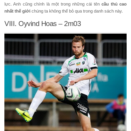
lực. Anh cũng chính là một trong những cái tên
cầu thủ cao
nhất thế giới
chúng ta không thể bỏ qua trong danh sách này.
VIII. Oyvind Hoas – 2m03