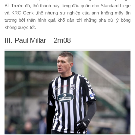
Bỉ. Trước đó, thủ thành này từng đầu quân cho Standard Liege
và KRC Genk ,thế nhưng sự nghiệp của anh không mấy ấn
tượng bởi thân hình quá khổ dẫn tới những pha xử lý bóng
không được tốt.
III. Paul Millar – 2m08