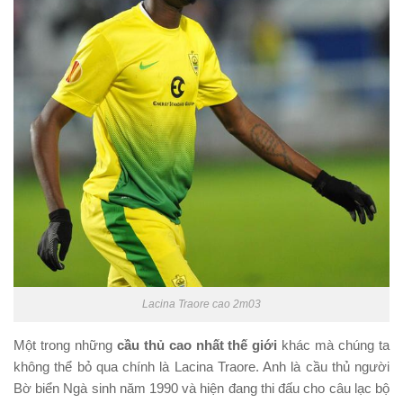
Lacina Traore cao 2m03
Một trong những
cầu thủ cao nhất thế giới
khác mà chúng ta
không thể bỏ qua chính là Lacina Traore. Anh là cầu thủ người
Bờ biển Ngà sinh năm 1990 và hiện đang thi đấu cho câu lạc bộ