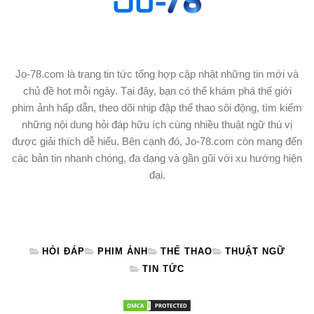
Jo-78.com là trang tin tức tổng hợp cập nhật những tin mới và
chủ đề hot mỗi ngày. Tại đây, bạn có thể khám phá thế giới
phim ảnh hấp dẫn, theo dõi nhịp đập thể thao sôi động, tìm kiếm
những nội dung hỏi đáp hữu ích cùng nhiều thuật ngữ thú vị
được giải thích dễ hiểu. Bên cạnh đó, Jo-78.com còn mang đến
các bản tin nhanh chóng, đa dạng và gần gũi với xu hướng hiện
đại.
HỎI ĐÁP
PHIM ẢNH
THỂ THAO
THUẬT NGỮ
TIN TỨC