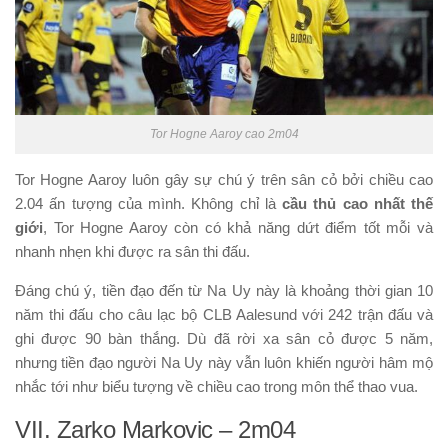
Tor Hogne Aaroy cao 2m04
Tor Hogne Aaroy luôn gây sự chú ý trên sân cỏ bởi chiều cao
2.04 ấn tượng của mình. Không chỉ là
cầu thủ cao nhất thế
giới
, Tor Hogne Aaroy còn có khả năng dứt điểm tốt mỗi và
nhanh nhẹn khi được ra sân thi đấu.
Đáng chú ý, tiền đạo đến từ Na Uy này là khoảng thời gian 10
năm thi đấu cho câu lạc bộ CLB Aalesund với 242 trận đấu và
ghi được 90 bàn thắng. Dù đã rời xa sân cỏ được 5 năm,
nhưng tiền đạo người Na Uy này vẫn luôn khiến người hâm mộ
nhắc tới như biểu tượng về chiều cao trong môn thể thao vua.
VII. Zarko Markovic – 2m04