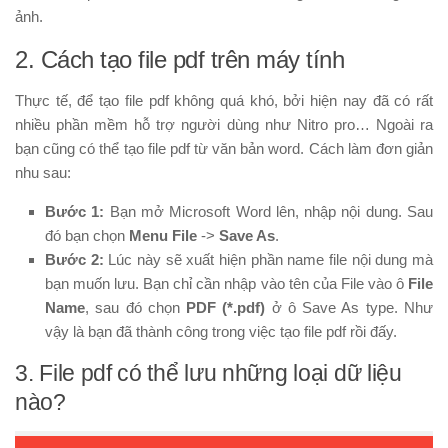
ảnh.
2. Cách tạo file pdf trên máy tính
Thực tế, để tạo file pdf không quá khó, bởi hiện nay đã có rất
nhiều phần mềm hỗ trợ người dùng như Nitro pro… Ngoài ra
bạn cũng có thể tạo file pdf từ văn bản word. Cách làm đơn giản
nhu sau:
Bước 1:
Bạn mở Microsoft Word lên, nhập nội dung. Sau
đó bạn chọn
Menu File
->
Save As
.
Bước 2:
Lúc này sẽ xuất hiện phần name file nội dung mà
bạn muốn lưu. Bạn chỉ cần nhập vào tên của File vào ô
File
Name
, sau đó chọn
PDF (*.pdf)
ở ô Save As type. Như
vậy là bạn đã thành công trong việc tạo file pdf rồi đấy.
3. File pdf có thể lưu những loại dữ liệu
nào?