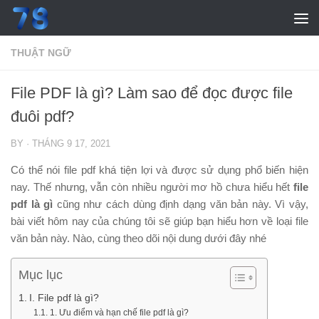
Skip to content
THUẬT NGỮ
File PDF là gì? Làm sao để đọc được file
đuôi pdf?
BY
·
THÁNG 9 17, 2021
Có thể nói file pdf khá tiện lợi và được sử dụng phổ biến hiện
nay. Thế nhưng, vẫn còn nhiều người mơ hồ chưa hiểu hết
file
pdf là gì
cũng như cách dùng định dạng văn bản này. Vì vậy,
bài viết hôm nay của chúng tôi sẽ giúp bạn hiểu hơn về loại file
văn bản này. Nào, cùng theo dõi nội dung dưới đây nhé
Mục lục
I. File pdf là gì?
1. Ưu điểm và hạn chế file pdf là gì?