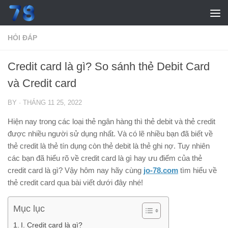
Skip to content
HỎI ĐÁP
Credit card là gì? So sánh thẻ Debit Card
và Credit card
BY
·
THÁNG 11 25, 2022
Hiện nay trong các loại thẻ ngân hàng thì thẻ debit và thẻ credit
được nhiều người sử dụng nhất. Và có lẽ nhiều bạn đã biết về
thẻ credit là thẻ tín dụng còn thẻ debit là thẻ ghi nợ. Tuy nhiên
các bạn đã hiểu rõ về
credit card là gì
hay ưu điểm của thẻ
credit card là gì? Vậy hôm nay hãy cùng
jo-78.com
tìm hiểu về
thẻ credit card qua bài viết dưới đây nhé!
Mục lục
I. Credit card là gì?