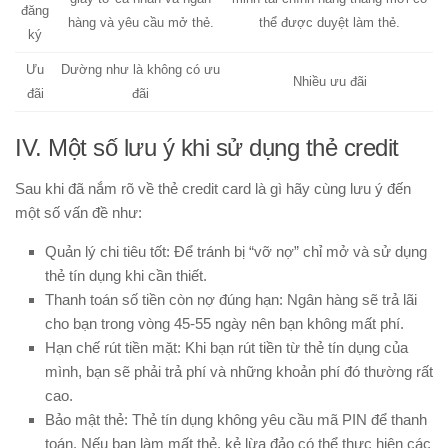
đăng
hàng và yêu cầu mở thẻ.
thể được duyệt làm thẻ.
ký
Ưu
Dường như là không có ưu
Nhiều ưu đãi
đãi
đãi
IV. Một số lưu ý khi sử dụng thẻ credit
Sau khi đã nắm rõ về thẻ credit card là gì hãy cùng lưu ý đến
một số vấn đề như:
Quản lý chi tiêu tốt
: Để tránh bị “vỡ nợ” chỉ mở và sử dụng
thẻ tín dụng khi cần thiết.
Thanh toán số tiền còn nợ đúng hạn
: Ngân hàng sẽ trả lãi
cho bạn trong vòng 45-55 ngày nên bạn không mất phí.
Hạn chế rút tiền mặt
: Khi bạn rút tiền từ thẻ tín dụng của
mình, bạn sẽ phải trả phí và những khoản phí đó thường rất
cao.
Bảo mật thẻ
: Thẻ tín dụng không yêu cầu mã PIN để thanh
toán. Nếu bạn làm mất thẻ, kẻ lừa đảo có thể thực hiện các