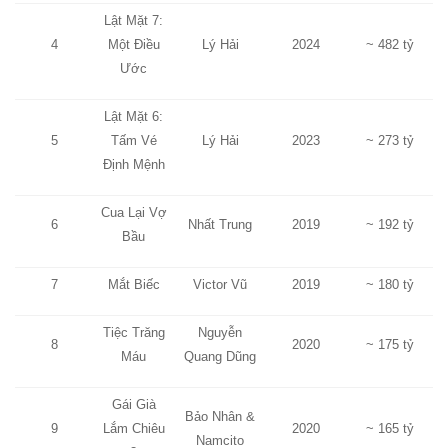
Lật Mặt 7:
4
Một Điều
Lý Hải
2024
~ 482 tỷ
Ước
Lật Mặt 6:
5
Tấm Vé
Lý Hải
2023
~ 273 tỷ
Định Mệnh
Cua Lại Vợ
6
Nhất Trung
2019
~ 192 tỷ
Bầu
7
Mắt Biếc
Victor Vũ
2019
~ 180 tỷ
Tiệc Trăng
Nguyễn
8
2020
~ 175 tỷ
Máu
Quang Dũng
Gái Già
Bảo Nhân &
9
Lắm Chiêu
2020
~ 165 tỷ
Namcito