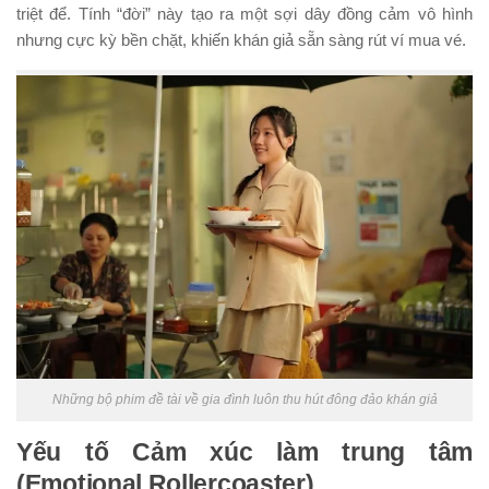
triệt để. Tính “đời” này tạo ra một sợi dây đồng cảm vô hình
nhưng cực kỳ bền chặt, khiến khán giả sẵn sàng rút ví mua vé.
Những bộ phim đề tài về gia đình luôn thu hút đông đảo khán giả
Yếu tố Cảm xúc làm trung tâm
(Emotional Rollercoaster)