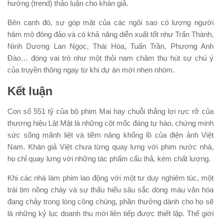
hướng (trend) thảo luận cho khán giả.
Bên cạnh đó, sự góp mặt của các ngôi sao có lượng người
hâm mộ đông đảo và có khả năng diễn xuất tốt như Trấn Thành,
Ninh Dương Lan Ngọc, Thái Hòa, Tuấn Trần, Phương Anh
Đào… đóng vai trò như một thỏi nam châm thu hút sự chú ý
của truyền thông ngay từ khi dự án mới nhen nhóm.
Kết luận
Con số 551 tỷ của bộ phim Mai hay chuỗi thắng lợi rực rỡ của
thương hiệu Lật Mặt là những cột mốc đáng tự hào, chứng minh
sức sống mãnh liệt và tiềm năng khổng lồ của điện ảnh Việt
Nam. Khán giả Việt chưa từng quay lưng với phim nước nhà,
họ chỉ quay lưng với những tác phẩm cẩu thả, kém chất lượng.
Khi các nhà làm phim lao động với một tư duy nghiêm túc, một
trái tim nồng cháy và sự thấu hiểu sâu sắc dòng máu văn hóa
đang chảy trong lòng công chúng, phần thưởng dành cho họ sẽ
là những kỷ lục doanh thu mới liên tiếp được thiết lập. Thế giới