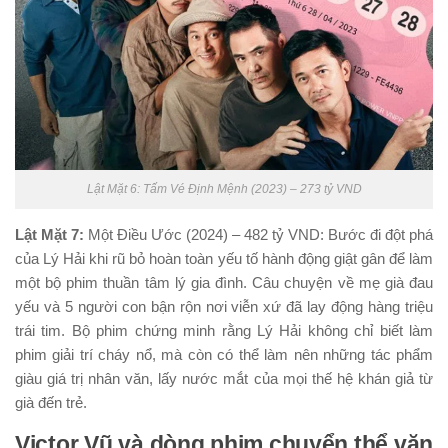
Lật Mặt 6: Tấm Vé Định Mệnh (2023) – 273 tỷ VND
Lật Mặt 7:
Một Điều Ước (2024) – 482 tỷ VND: Bước đi đột phá
của Lý Hải khi rũ bỏ hoàn toàn yếu tố hành động giật gân để làm
một bộ phim thuần tâm lý gia đình. Câu chuyện về mẹ già đau
yếu và 5 người con bận rộn nơi viễn xứ đã lay động hàng triệu
trái tim. Bộ phim chứng minh rằng Lý Hải không chỉ biết làm
phim giải trí cháy nổ, mà còn có thể làm nên những tác phẩm
giàu giá trị nhân văn, lấy nước mắt của mọi thế hệ khán giả từ
già đến trẻ.
Victor Vũ và dòng phim chuyển thể văn