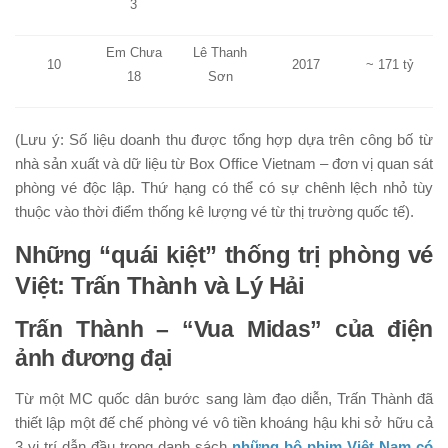
3
Em Chưa
Lê Thanh
10
2017
~ 171 tỷ
18
Sơn
(Lưu ý: Số liệu doanh thu được tổng hợp dựa trên công bố từ
nhà sản xuất và dữ liệu từ Box Office Vietnam – đơn vị quan sát
phòng vé độc lập. Thứ hạng có thể có sự chênh lệch nhỏ tùy
thuộc vào thời điểm thống kê lượng vé từ thị trường quốc tế).
Những “quái kiệt” thống trị phòng vé
Việt: Trấn Thành và Lý Hải
Trấn Thành – “Vua Midas” của điện
ảnh đương đại
Từ một MC quốc dân bước sang làm đạo diễn, Trấn Thành đã
thiết lập một đế chế phòng vé vô tiền khoáng hậu khi sở hữu cả
3 vị trí dẫn đầu trong danh sách
những bộ phim Việt Nam có