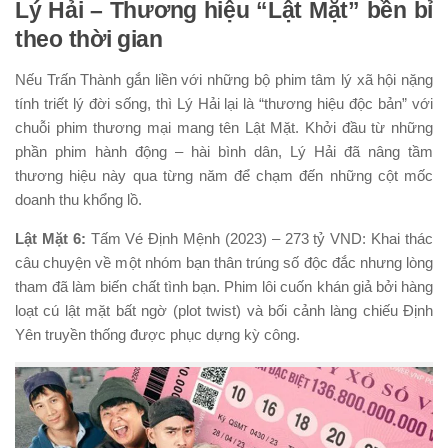
Lý Hải – Thương hiệu “Lật Mặt” bền bỉ
theo thời gian
Nếu Trấn Thành gắn liền với những bộ phim tâm lý xã hội nặng
tính triết lý đời sống, thì Lý Hải lại là “thương hiệu độc bản” với
chuỗi phim thương mại mang tên Lật Mặt. Khởi đầu từ những
phần phim hành động – hài bình dân, Lý Hải đã nâng tầm
thương hiệu này qua từng năm để chạm đến những cột mốc
doanh thu khổng lồ.
Lật Mặt 6:
Tấm Vé Định Mệnh (2023) – 273 tỷ VND: Khai thác
câu chuyện về một nhóm bạn thân trúng số độc đắc nhưng lòng
tham đã làm biến chất tình bạn. Phim lôi cuốn khán giả bởi hàng
loạt cú lật mặt bất ngờ (plot twist) và bối cảnh làng chiếu Định
Yên truyền thống được phục dựng kỳ công.