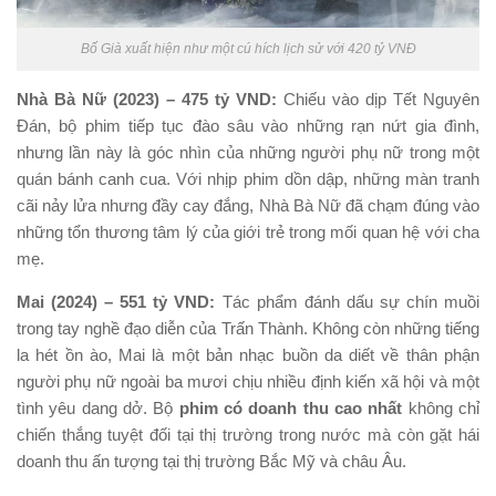
Bố Già xuất hiện như một cú hích lịch sử với 420 tỷ VNĐ
Nhà Bà Nữ (2023) – 475 tỷ VND:
Chiếu vào dịp Tết Nguyên
Đán, bộ phim tiếp tục đào sâu vào những rạn nứt gia đình,
nhưng lần này là góc nhìn của những người phụ nữ trong một
quán bánh canh cua. Với nhịp phim dồn dập, những màn tranh
cãi nảy lửa nhưng đầy cay đắng, Nhà Bà Nữ đã chạm đúng vào
những tổn thương tâm lý của giới trẻ trong mối quan hệ với cha
mẹ.
Mai (2024) – 551 tỷ VND:
Tác phẩm đánh dấu sự chín muồi
trong tay nghề đạo diễn của Trấn Thành. Không còn những tiếng
la hét ồn ào, Mai là một bản nhạc buồn da diết về thân phận
người phụ nữ ngoài ba mươi chịu nhiều định kiến xã hội và một
tình yêu dang dở. Bộ
phim có doanh thu cao nhất
không chỉ
chiến thắng tuyệt đối tại thị trường trong nước mà còn gặt hái
doanh thu ấn tượng tại thị trường Bắc Mỹ và châu Âu.