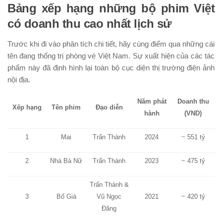
Bảng xếp hạng những bộ phim Việt
có doanh thu cao nhất lịch sử
Trước khi đi vào phân tích chi tiết, hãy cùng điểm qua những cái
tên đang thống trị phòng vé Việt Nam. Sự xuất hiện của các tác
phẩm này đã định hình lại toàn bộ cục diện thị trường điện ảnh
nội địa.
Năm phát
Doanh thu
Xếp hạng
Tên phim
Đạo diễn
hành
(VND)
1
Mai
Trấn Thành
2024
~ 551 tỷ
2
Nhà Bà Nữ
Trấn Thành
2023
~ 475 tỷ
Trấn Thành &
3
Bố Già
Vũ Ngọc
2021
~ 420 tỷ
Đãng