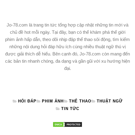
Jo-78.com là trang tin tức tổng hợp cập nhật những tin mới và
chủ đề hot mỗi ngày. Tại đây, bạn có thể khám phá thế giới
phim ảnh hấp dẫn, theo dõi nhịp đập thể thao sôi động, tìm kiếm
những nội dung hỏi đáp hữu ích cùng nhiều thuật ngữ thú vị
được giải thích dễ hiểu. Bên cạnh đó, Jo-78.com còn mang đến
các bản tin nhanh chóng, đa dạng và gần gũi với xu hướng hiện
đại.
HỎI ĐÁP
PHIM ẢNH
THỂ THAO
THUẬT NGỮ
TIN TỨC