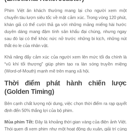
Phim Việt ăn khách thường mang lại cho người xem một
chuyến tàu lượn siêu tốc về mặt cảm xúc. Trong vòng 120 phút,
khán giả có thể cười thả ga với những mảng miếng hài hước
duyên dáng mang đậm tính sân khấu đại chúng, nhưng ngay
sau đó lại có thể khóc nức nở trước những bi kịch, những nút
thắt éo le của nhân vật.
Khả năng đẩy cảm xúc của người xem lên mức tối đa chính là
“vũ khí tối thượng” giúp phim tạo ra làn sóng truyền miệng
(Word-of-Mouth) mạnh mẽ trên mạng xã hội.
Thời điểm phát hành chiến lược
(Golden Timing)
Bên cạnh chất lượng nội dung, việc chọn thời điểm ra rạp quyết
định đến 50% thắng lợi của bộ phim.
Mùa phim Tết:
Đây là khoảng thời gian vàng của điện ảnh Việt.
Thói quen đi xem phim như một hoạt động du xuân, giải trí cùng