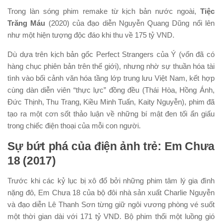
Trong làn sóng phim remake từ kịch bản nước ngoài,
Tiệc
Trăng Máu
(2020) của đạo diễn Nguyễn Quang Dũng nổi lên
như một hiện tượng độc đáo khi thu về 175 tỷ VND.
Dù dựa trên kịch bản gốc Perfect Strangers của Ý (vốn đã có
hàng chục phiên bản trên thế giới), nhưng nhờ sự thuần hóa tài
tình vào bối cảnh văn hóa tầng lớp trung lưu Việt Nam, kết hợp
cùng dàn diễn viên “thực lực” đồng đều (Thái Hòa, Hồng Ánh,
Đức Thịnh, Thu Trang, Kiều Minh Tuấn, Kaity Nguyễn), phim đã
tạo ra một cơn sốt thảo luận về những bí mật đen tối ẩn giấu
trong chiếc điện thoại của mỗi con người.
Sự bứt phá của điện ảnh trẻ: Em Chưa
18 (2017)
Trước khi các kỷ lục bị xô đổ bởi những phim tâm lý gia đình
nặng đô, Em Chưa 18 của bộ đôi nhà sản xuất Charlie Nguyễn
và đạo diễn Lê Thanh Sơn từng giữ ngôi vương phòng vé suốt
một thời gian dài với 171 tỷ VND. Bộ phim thổi một luồng gió