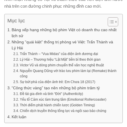
nhà trên con đường chinh phục những đỉnh cao mới.
Mục lục
Bảng xếp hạng những bộ phim Việt có doanh thu cao nhất
lịch sử
Những “quái kiệt” thống trị phòng vé Việt: Trấn Thành và
Lý Hải
Trấn Thành – “Vua Midas” của điện ảnh đương đại
Lý Hải – Thương hiệu “Lật Mặt” bền bỉ theo thời gian
Victor Vũ và dòng phim chuyển thể văn học nghệ thuật
Nguyễn Quang Dũng với trào lưu phim làm lại (Remake) thành
công
Sự bứt phá của điện ảnh trẻ: Em Chưa 18 (2017)
“Công thức vàng” tạo nên những bộ phim trăm tỷ
Đề tài gia đình và tính “Đời” (Authenticity)
Yếu tố Cảm xúc làm trung tâm (Emotional Rollercoaster)
Thời điểm phát hành chiến lược (Golden Timing)
Chiến dịch truyền thông tổng lực và ngôi sao bảo chứng
Kết luận